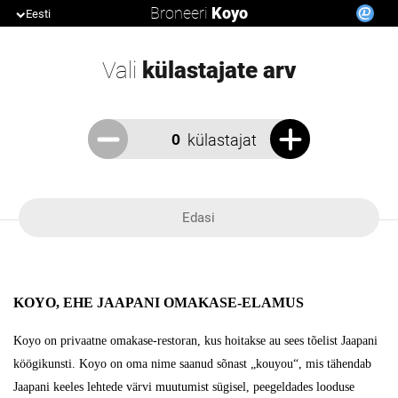
Broneeri
Koyo
Eesti
Vali
külastajate arv
külastajat
Edasi
KOYO, EHE JAAPANI OMAKASE-ELAMUS
Koyo on privaatne omakase-restoran, kus hoitakse au sees tõelist Jaapani
köögikunsti. Koyo on oma nime saanud sõnast „kouyou“, mis tähendab
Jaapani keeles lehtede värvi muutumist sügisel, peegeldades looduse