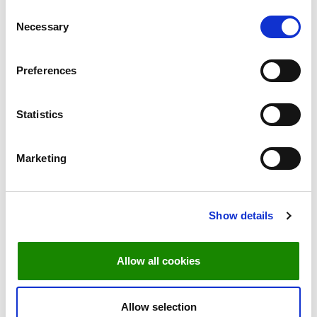
Consent
Necessary
Selection
Preferences
Statistics
Marketing
Kui teil esineb allergiaid või toidutalumatust, palume see märkida
Show details
broneeringut tehes. Menüü ülesehituse tõttu ei pruugi meil olla võimalik
kõiki erisoove arvestada. Palume allergiatest teavitada vähemalt 72 tundi
Allow all cookies
enne broneeringut.
Palume saabuda õigel ajal, sest iga õhtusöögi algusaeg on kindlalt
Allow selection
määratud ning hilinenud külalisi ei ole kahjuks võimalik teenindada.