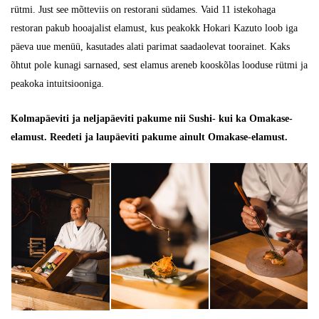
rütmi. Just see mõtteviis on restorani südames. Vaid 11 istekohaga
restoran pakub hooajalist elamust, kus peakokk Hokari Kazuto loob iga
päeva uue menüü, kasutades alati parimat saadaolevat toorainet. Kaks
õhtut pole kunagi sarnased, sest elamus areneb kooskõlas looduse rütmi ja
peakoka intuitsiooniga.
Kolmapäeviti ja neljapäeviti pakume nii Sushi- kui ka Omakase-
elamust. Reedeti ja laupäeviti pakume ainult Omakase-elamust.