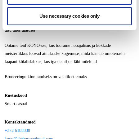
Hinnad sisaldavad käibemaksu. Lõpparvele lisandub 10% teenindustasu.
Use necessary cookies only
Broneeringu tühistamisel vähemalt 72 tundi enne külastust tagastatakse
tasu täies ulatuses.
Ootame teid KOYO-sse, kus tooraine hooajalisus ja kokkade
meisterlikkus loovad ainulaadse kogemuse, mida kannab omotenashi -
Jaapani külalislahkus, kus iga detail on läbi mõeldud.
Broneeringu kinnitamiseks on vajalik ettemaks.
Riietuskood
Smart casual
Kontaktandmed
+372 6188830
koyo@theburmanhotel.com