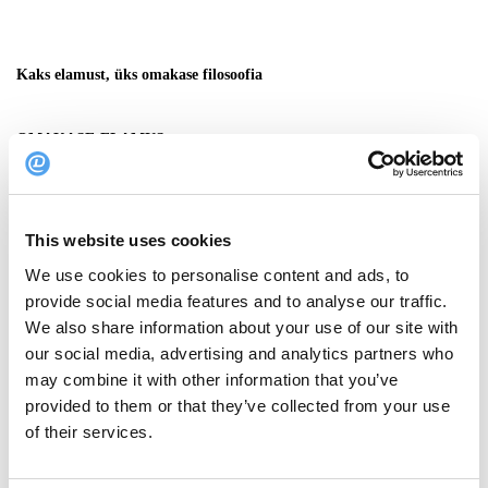
Kaks elamust, üks omakase filosoofia
OMAKASE-ELAMUS
€190 inimese kohta | Kolmapäevast laupäevani: 18:00-20:00, 20:30-22:30
SUSHI-ELAMUS
This website uses cookies
€110 inimese kohta | Kolmapäeviti ja neljapäeviti: 17:30-19:00, 19:30-
We use cookies to personalise content and ads, to
21:00, 21:30-23:00
provide social media features and to analyse our traffic.
We also share information about your use of our site with
Pühapäevast teisipäevani: suletud
our social media, advertising and analytics partners who
may combine it with other information that you’ve
Eelnev broneerimine on vajalik mõlema elamuse kinnitamiseks. Kui
provided to them or that they’ve collected from your use
soovite teha broneeringu enam kui viiele külalisele või teie soovitud
of their services.
kuupäeval ei ole saadavust, palume meiega ühendust võtta:
koyo@theburmanhotel.com
.